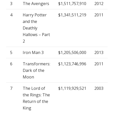
3
The Avengers
$1,511,757,910
2012
4
Harry Potter
$1,341,511,219
2011
and the
Deathly
Hallows – Part
2
5
Iron Man 3
$1,205,506,000
2013
6
Transformers:
$1,123,746,996
2011
Dark of the
Moon
7
The Lord of
$1,119,929,521
2003
the Rings: The
Return of the
King