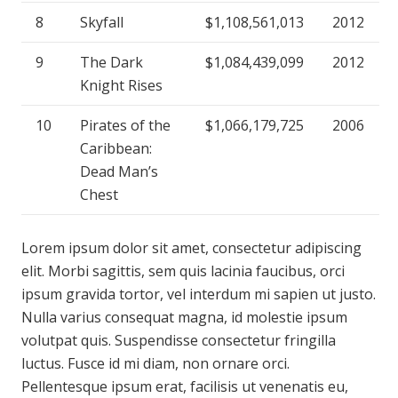
8
Skyfall
$1,108,561,013
2012
9
The Dark
$1,084,439,099
2012
Knight Rises
10
Pirates of the
$1,066,179,725
2006
Caribbean:
Dead Man’s
Chest
Lorem ipsum dolor sit amet, consectetur adipiscing
elit. Morbi sagittis, sem quis lacinia faucibus, orci
ipsum gravida tortor, vel interdum mi sapien ut justo.
Nulla varius consequat magna, id molestie ipsum
volutpat quis. Suspendisse consectetur fringilla
luctus. Fusce id mi diam, non ornare orci.
Pellentesque ipsum erat, facilisis ut venenatis eu,